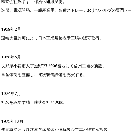
株式会社みすず工作所へ組織変更。
造船、電源開発、一般産業用、各種ストレーナおよびバルブの専門メ
1959年2月
運輸大臣許可により日本工業規格表示工場の認可取得。
1968年5月
長野県小諸市大字滋野字甲906番地にて信州工場を新設。
量産体制を整備し、逐次製缶設備を充実する。
1974年7月
社名をみすず精工株式会社と改称。
1975年12月
電気事業法（経済産業省所管）溶接認定工事の認可を取得。