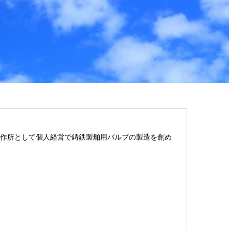
工作所として個人経営で鋳鉄製舶用バルブの製造を創め
。