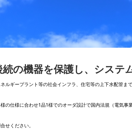
後続の機器を保護し、システ
エネルギープラント等の社会インフラ、住宅等の上下水配管ま
の仕様に合わせ1品1様でのオーダ設計で国内法規（電気事業法
問合せください。