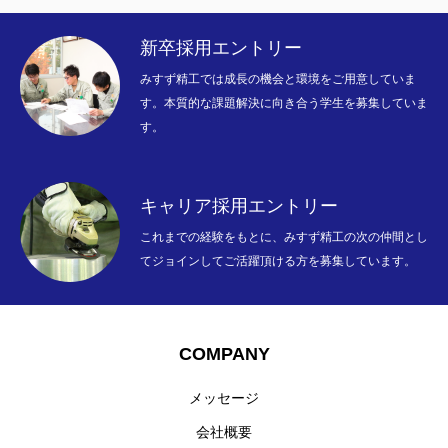
新卒採用エントリー
みすず精工では成長の機会と環境をご用意していま
COMPANY
す。本質的な課題解決に向き合う学生を募集していま
す。
WORKS
RECRUITMENT
キャリア採用エントリー
これまでの経験をもとに、みすず精工の次の仲間とし
INTERVIEW
てジョインしてご活躍頂ける方を募集しています。
NEWS
【公式】みすず精工株式会社
個人情報保護方針
COMPANY
メッセージ
会社概要