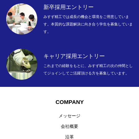
新卒採用エントリー
みすず精工では成長の機会と環境をご用意していま
す。本質的な課題解決に向き合う学生を募集していま
COMPANY
す。
WORKS
RECRUITMENT
キャリア採用エントリー
これまでの経験をもとに、みすず精工の次の仲間とし
INTERVIEW
てジョインしてご活躍頂ける方を募集しています。
NEWS
【公式】みすず精工株式会社
個人情報保護方針
COMPANY
メッセージ
会社概要
沿革