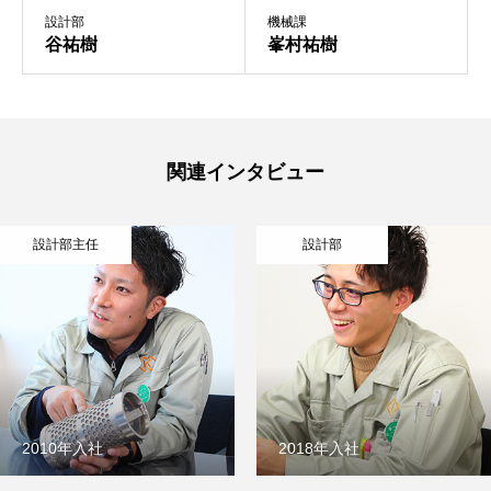
設計部
機械課
谷祐樹
峯村祐樹
COMPANY
WORKS
関連インタビュー
RECRUITMENT
設計部主任
設計部
INTERVIEW
NEWS
【公式】みすず精工株式会社
個人情報保護方針
2010年入社
2018年入社