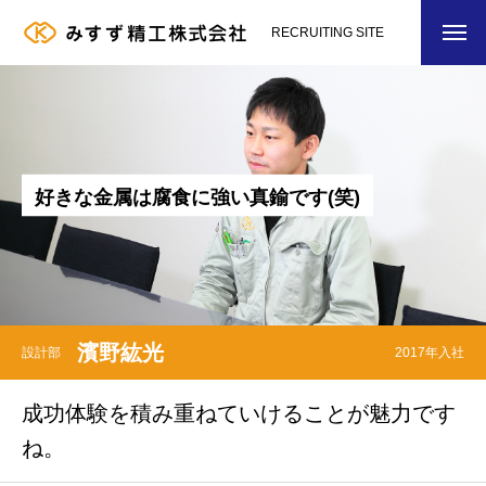
RECRUITING SITE
好
き
な
金
属
は
腐
食
に
強
い
真
鍮
で
す
(
笑
)
濱野紘光
設計部
2017年入社
成功体験を積み重ねていけることが魅力です
ね。